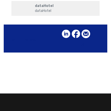
dataHotel
dataHotel
Arriba
Fracaso
Compartir