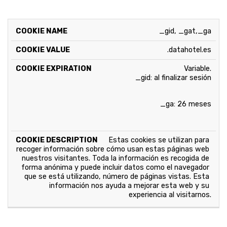
COOKIE
PROPIETARIO
EXPIRA
DESCRIPCION
_gid, _gat,_ga
.datahotel.es
_gid: al finalizar sesión
_ga: 26 meses
Estas cookies se utilizan para 
recoger información sobre cómo usan estas páginas web 
nuestros visitantes. Toda la información es recogida de 
forma anónima y puede incluir datos como el navegador 
que se está utilizando, número de páginas vistas. Esta 
información nos ayuda a mejorar esta web y su 
experiencia al visitarnos.